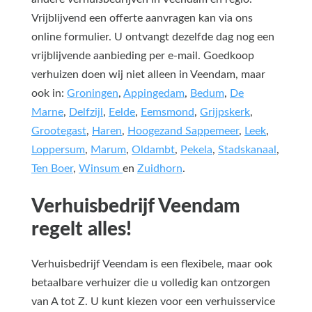
Vrijblijvend een offerte aanvragen kan via ons
online formulier. U ontvangt dezelfde dag nog een
vrijblijvende aanbieding per e-mail. Goedkoop
verhuizen doen wij niet alleen in Veendam, maar
ook in:
Groningen
,
Appingedam
,
Bedum
,
De
Marne
,
Delfzijl
,
Eelde
,
Eemsmond
,
Grijpskerk
,
Grootegast
,
Haren
,
Hoogezand Sappemeer
,
Leek
,
Loppersum
,
Marum
,
Oldambt
,
Pekela
,
Stadskanaal
,
Ten Boer
,
Winsum
en
Zuidhorn
.
Verhuisbedrijf Veendam
regelt alles!
Verhuisbedrijf Veendam is een flexibele, maar ook
betaalbare verhuizer die u volledig kan ontzorgen
van A tot Z. U kunt kiezen voor een verhuisservice