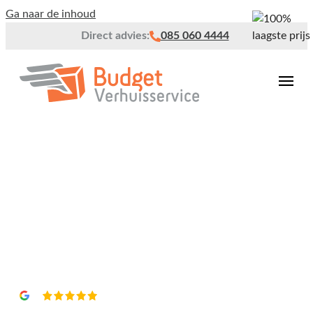
Ga naar de inhoud
Direct advies:
085 060 4444
Verhuisbedrijf Grijpskerk
Vrijblijvend een
offerte?
4,8