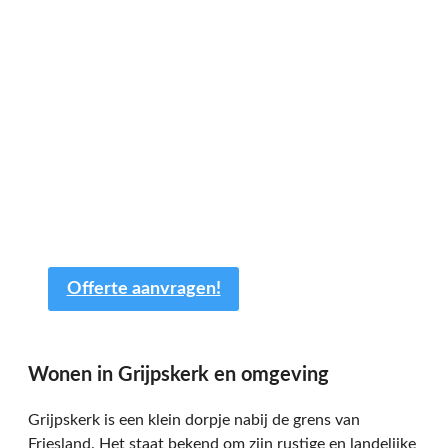
Een offerte aanvragen
kost en slechts een paar
minuten van uw tijd.
Op basis van de door u ingevulde gegevens
sturen wij u dezelfde dag nog een offerte
op maat! Uiteraard is de offerte geheel
vrijblijvend en kan deze nog altijd worden
aangepast.
Offerte aanvragen!
Wonen in Grijpskerk en omgeving
Grijpskerk is een klein dorpje nabij de grens van
Friesland. Het staat bekend om zijn rustige en landelijke