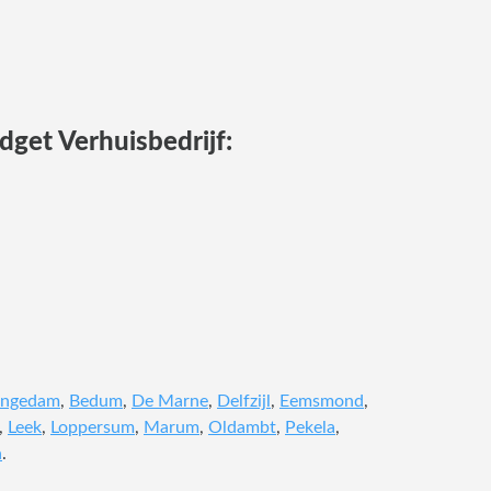
get Verhuisbedrijf:
ingedam
,
Bedum
,
De Marne
,
Delfzijl
,
Eemsmond
,
,
Leek
,
Loppersum
,
Marum
,
Oldambt
,
Pekela
,
n
.