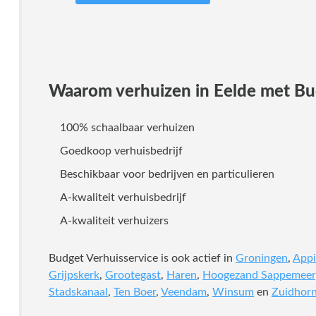
Waarom verhuizen in Eelde met Bud
100% schaalbaar verhuizen
Goedkoop verhuisbedrijf
Beschikbaar voor bedrijven en particulieren
A-kwaliteit verhuisbedrijf
A-kwaliteit verhuizers
Budget Verhuisservice is ook actief in
Groningen
,
App
Grijpskerk
,
Grootegast
,
Haren
,
Hoogezand Sappemeer
Stadskanaal
,
Ten Boer
,
Veendam
,
Winsum
en
Zuidhor