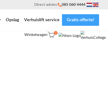
Direct advies:
085 060 4444
Opslag
Verhuislift service
Gratis offerte!
0
Winkelwagen