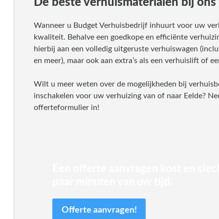
De beste verhuismaterialen bij ons 
Wanneer u Budget Verhuisbedrijf inhuurt voor uw verhu
kwaliteit. Behalve een goedkope en efficiënte verhuiz
hierbij aan een volledig uitgeruste verhuiswagen (inc
en meer), maar ook aan extra’s als een verhuislift of e
Wilt u meer weten over de mogelijkheden bij verhuisbed
inschakelen voor uw verhuizing van of naar Eelde? Nee
offerteformulier in!
Een offerte aanvragen kost en slec
paar minuten van uw tijd.
Offerte aanvragen!