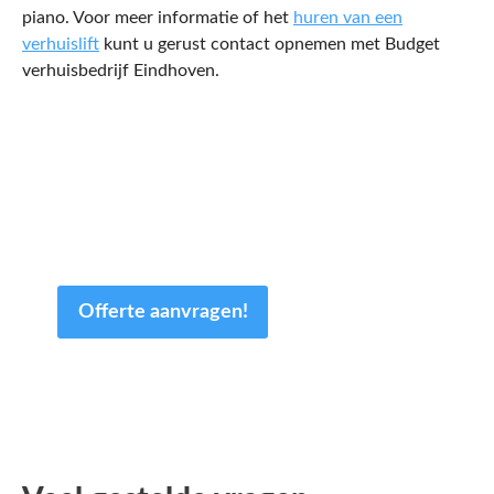
piano. Voor meer informatie of het
huren van een
verhuislift
kunt u gerust contact opnemen met Budget
verhuisbedrijf Eindhoven.
Een offerte aanvragen kost
en slechts een paar minuten
van uw tijd.
Offerte aanvragen!