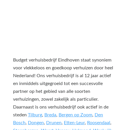
Budget verhuisbedrijf Eindhoven staat synoniem
voor vlekkeloos en goedkoop verhuizen door heel
Nederland! Ons verhuisbedrijf is al 12 jaar actief
en inmiddels uitgegroeid tot een succesvolle
partner op het gebied van alle soorten
verhuizingen, zowel zakelijk als particulier.
Daarnaast is ons verhuisbedrijf ook actief in de
steden
Tilburg
,
Breda
,
Bergen op Zoom
,
Den
Bosch
,
Dongen
,
Drunen
,
Etten-Leur
,
Roosendaal
,