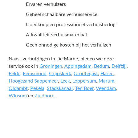
Ervaren verhuizers
Geheel schaalbare verhuisservice
Goedkoop en professioneel verhuisbedrijf
A-kwaliteit verhuismateriaal
Geen onnodige kosten bij het verhuizen
Naast verhuizingen in De Marne, bieden we deze
service ook in
Groningen
,
Appingedam
,
Bedum
,
Delfzijl
,
Eelde
,
Eemsmond
,
Grijpskerk
,
Grootegast
,
Haren
,
Hoogezand Sappemeer
,
Leek
,
Loppersum
,
Marum
,
Oldambt
,
Pekela
,
Stadskanaal
,
Ten Boer
,
Veendam
,
Winsum
en
Zuidhorn
.
Een offerte aanvragen kost
en slechts een paar minuten