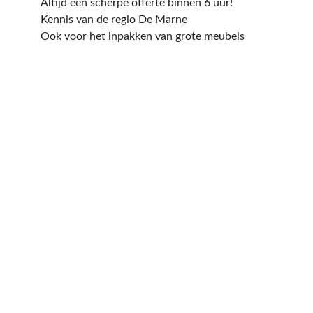
Altijd een scherpe offerte binnen 6 uur!
Kennis van de regio De Marne
Ook voor het inpakken van grote meubels
Een offerte aanvragen
kost en slechts een paar
minuten van uw tijd.
Op basis van de door u ingevulde gegevens
sturen wij u dezelfde dag nog een offerte
op maat! Uiteraard is de offerte geheel
vrijblijvend en kan deze nog altijd worden