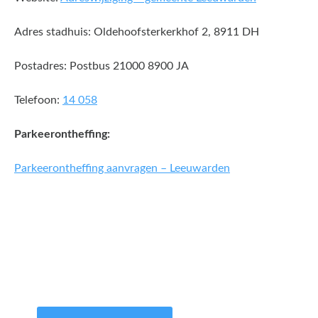
Adres stadhuis: Oldehoofsterkerkhof 2, 8911 DH
Postadres: Postbus 21000 8900 JA
Telefoon:
14 058
Parkeerontheffing:
Parkeerontheffing aanvragen – Leeuwarden
Een offerte aanvragen kost
en slechts een paar minuten
van uw tijd.