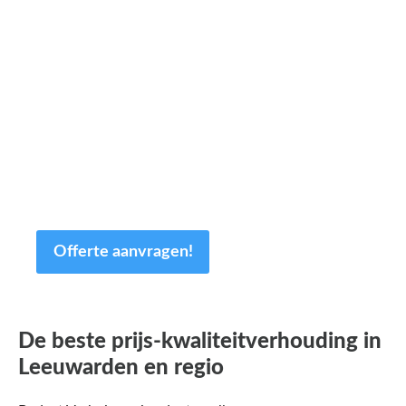
kost en slechts een paar
minuten van uw tijd.
Op basis van de door u ingevulde gegevens
sturen wij u dezelfde dag nog een offerte op
maat! Uiteraard is de offerte geheel
vrijblijvend en kan deze nog altijd worden
aangepast.
Offerte aanvragen!
De beste prijs-kwaliteitverhouding in
Leeuwarden en regio