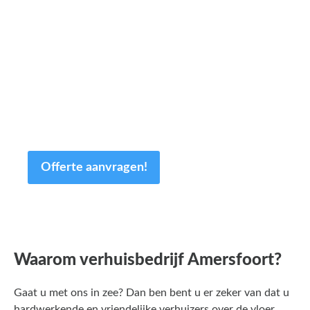
minuten van uw tijd.
Op basis van de door u ingevulde gegevens
sturen wij u dezelfde dag nog een offerte op
maat! Uiteraard is de offerte geheel
vrijblijvend en kan deze nog altijd worden
aangepast.
Offerte aanvragen!
Waarom verhuisbedrijf Amersfoort?
Gaat u met ons in zee? Dan ben bent u er zeker van dat u
hardwerkende en vriendelijke verhuizers over de vloer