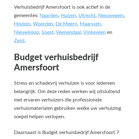
Verhuisbedrijf Amersfoort is ook actief in de
gemeentes:
Naarden
,
Huizen
,
Utrecht
,
Nieuwegein
,
Houten
,
Woerden
,
De Meern
,
Maarssen
,
Nieuwkoop
,
Soest
,
Veenendaal
,
Vinkeveen
en
Zeist
.
Budget verhuisbedrijf
Amersfoort
Stress en schadevrij verhuizen is voor iedereen
belangrijk. Om deze reden werken wij uitsluitend
met ervaren verhuizers die professionele
verhuismaterialen gebruiken welke uw verhuizing
soepel helpen verlopen.
Daarnaast is Budget verhuisbedrijf Amersfoort 7