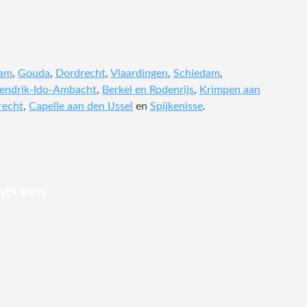
dam
,
Gouda
,
Dordrecht
,
Vlaardingen
,
Schiedam
,
endrik-Ido-Ambacht
,
Berkel en Rodenrijs
,
Krimpen aan
recht
,
Capelle aan den IJssel
en
Spijkenisse
.
hts een