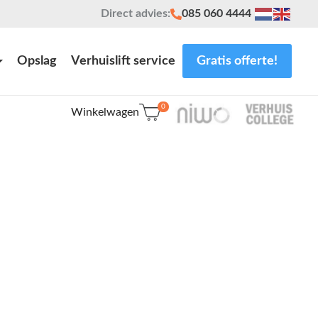
Direct advies:
085 060 4444
Opslag
Verhuislift service
Gratis offerte!
0
Winkelwagen