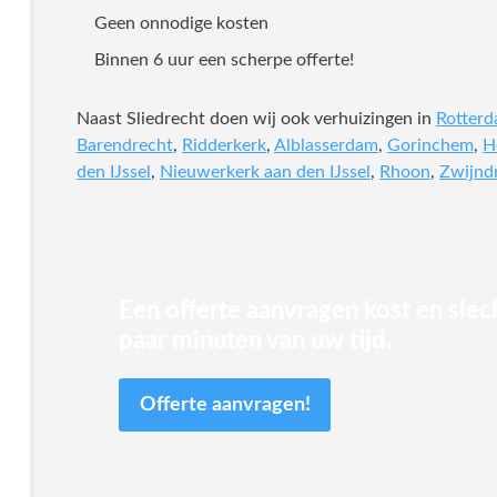
Geen onnodige kosten
Binnen 6 uur een scherpe offerte!
Naast Sliedrecht doen wij ook verhuizingen in
Rotter
Barendrecht
,
Ridderkerk
,
Alblasserdam
,
Gorinchem
,
H
den IJssel
,
Nieuwerkerk aan den IJssel
,
Rhoon
,
Zwijnd
Een offerte aanvragen kost en slec
paar minuten van uw tijd.
Offerte aanvragen!