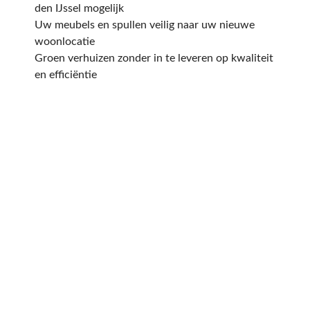
den IJssel mogelijk
Uw meubels en spullen veilig naar uw nieuwe
woonlocatie
Groen verhuizen zonder in te leveren op kwaliteit
en efficiëntie
Een offerte aanvragen
kost en slechts een paar
minuten van uw tijd.
Op basis van de door u ingevulde gegevens
sturen wij u dezelfde dag nog een offerte op