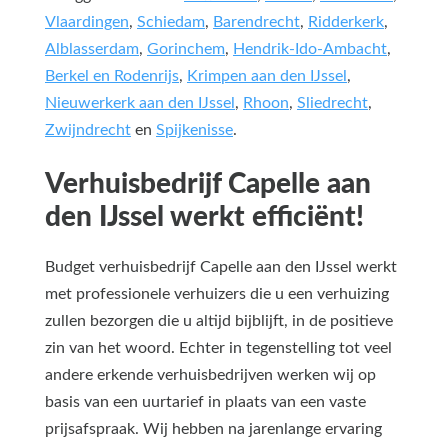
Vlaardingen
,
Schiedam
,
Barendrecht
,
Ridderkerk
,
Alblasserdam
,
Gorinchem
,
Hendrik-Ido-Ambacht
,
Berkel en Rodenrijs
,
Krimpen aan den IJssel
,
Nieuwerkerk aan den IJssel
,
Rhoon
,
Sliedrecht
,
Zwijndrecht
en
Spijkenisse
.
Verhuisbedrijf Capelle aan
den IJssel werkt efficiënt!
Budget verhuisbedrijf Capelle aan den IJssel werkt
met professionele verhuizers die u een verhuizing
zullen bezorgen die u altijd bijblijft, in de positieve
zin van het woord. Echter in tegenstelling tot veel
andere erkende verhuisbedrijven werken wij op
basis van een uurtarief in plaats van een vaste
prijsafspraak. Wij hebben na jarenlange ervaring