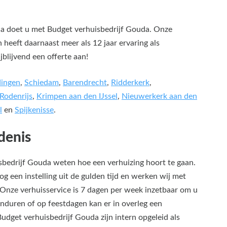
a doet u met Budget verhuisbedrijf Gouda. Onze
heeft daarnaast meer als 12 jaar ervaring als
jblijvend een offerte aan!
dingen
,
Schiedam
,
Barendrecht
,
Ridderkerk
,
 Rodenrijs
,
Krimpen aan den IJssel
,
Nieuwerkerk aan den
l
en
Spijkenisse
.
denis
sbedrijf Gouda weten hoe een verhuizing hoort te gaan.
og een instelling uit de gulden tijd en werken wij met
 Onze verhuisservice is 7 dagen per week inzetbaar om u
vonduren of op feestdagen kan er in overleg een
dget verhuisbedrijf Gouda zijn intern opgeleid als