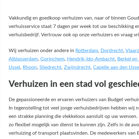
Vakkundig en goedkoop verhuizen van, naar of binnen Goud
verhuisservice staat 7 dagen per week tot uw beschikking en 
verhuisbedrijf. Vertrouw ook op onze verhuizers en vraag vri
Wij verhuizen onder andere in
Rotterdam
,
Dordrecht
,
Vlaar
Alblasserdam
,
Gorinchem
,
Hendrik-Ido-Ambacht
,
Berkel en
IJssel
,
Rhoon
,
Sliedrecht
,
Zwijndrecht
,
Capelle aan den IJsse
Verhuizen in een stad vol geschie
De gepassioneerde en ervaren verhuizers van Budget verhui
In tegenstelling tot veel jonge verhuisbedrijven hebben wij n
een strakke planning die vlekkeloos aansluit op uw wensen.
zo flexibel mogelijk van dienst te kunnen zijn. Zelfs in de a
verhuizing of transport plaatsvinden. De medewerkers van Bu