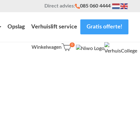
Direct advies:
085 060 4444
Opslag
Verhuislift service
Gratis offerte!
0
Winkelwagen