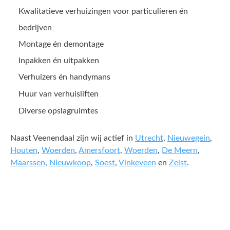
Kwalitatieve verhuizingen voor particulieren én
bedrijven
Montage én demontage
Inpakken én uitpakken
Verhuizers én handymans
Huur van verhuisliften
Diverse opslagruimtes
Naast Veenendaal zijn wij actief in
Utrecht
,
Nieuwegein
,
Houten
,
Woerden
,
Amersfoort
,
Woerden
,
De Meern
,
Maarssen
,
Nieuwkoop
,
Soest
,
Vinkeveen
en
Zeist
.
Een offerte aanvragen kost
en slechts een paar minuten