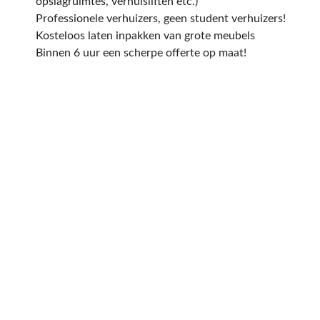
opslagruimtes, verhuisliften etc.)
Professionele verhuizers, geen student verhuizers!
Kosteloos laten inpakken van grote meubels
Binnen 6 uur een scherpe offerte op maat!
Een offerte aanvragen
kost en slechts een paar
minuten van uw tijd.
Op basis van de door u ingevulde gegevens
sturen wij u dezelfde dag nog een offerte op
maat! Uiteraard is de offerte geheel
vrijblijvend en kan deze nog altijd worden