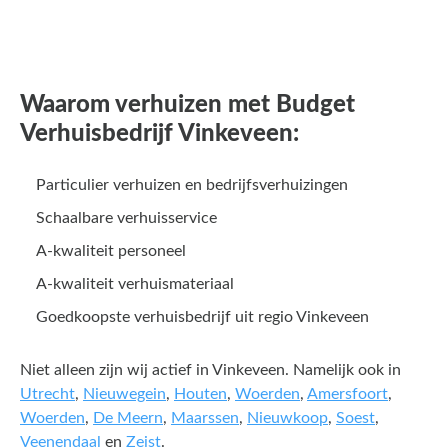
Waarom verhuizen met Budget
Verhuisbedrijf Vinkeveen:
Particulier verhuizen en bedrijfsverhuizingen
Schaalbare verhuisservice
A-kwaliteit personeel
A-kwaliteit verhuismateriaal
Goedkoopste verhuisbedrijf uit regio Vinkeveen
Niet alleen zijn wij actief in Vinkeveen. Namelijk ook in
Utrecht
,
Nieuwegein
,
Houten
,
Woerden
,
Amersfoort
,
Woerden
,
De Meern
,
Maarssen
,
Nieuwkoop
,
Soest
,
Veenendaal
en
Zeist
.