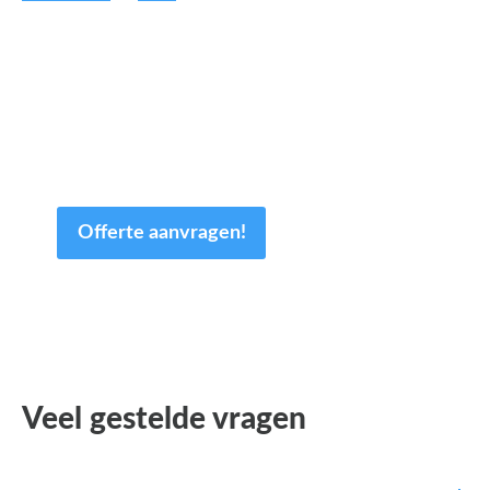
Een offerte aanvragen kost
en slechts een paar minuten
van uw tijd.
Offerte aanvragen!
Veel gestelde vragen