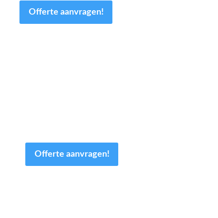
Offerte aanvragen!
Een offerte aanvragen kost
en slechts een paar minuten
van uw tijd.
Offerte aanvragen!