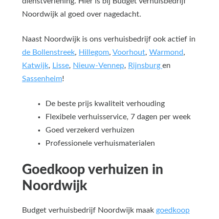
dienstverlening. Hier is bij Budget verhuisbedrijf
Noordwijk al goed over nagedacht.
Naast Noordwijk is ons verhuisbedrijf ook actief in
de Bollenstreek
,
Hillegom
,
Voorhout
,
Warmond
,
Katwijk
,
Lisse
,
Nieuw-Vennep
,
Rijnsburg
en
Sassenheim
!
De beste prijs kwaliteit verhouding
Flexibele verhuisservice, 7 dagen per week
Goed verzekerd verhuizen
Professionele verhuismaterialen
Goedkoop verhuizen in
Noordwijk
Budget verhuisbedrijf Noordwijk maak
goedkoop