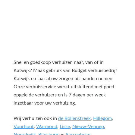
Snel en goedkoop verhuizen naar, van of in
Katwijk? Maak gebruik van Budget verhuisbedrijf
Katwijk en laat al uw zorgen uit handen nemen.
Onze verhuisservice werkt uitsluitend met goed
opgeleide verhuizers en is 7 dagen per week
inzetbaar voor uw verhuizing.
Wij verhuizen ook in
de Bollenstreek
,
Hillegom
,
Voorhout
,
Warmond
,
Lisse
,
Nieuw-Vennep
,
Noordwijk
,
Rijnsburg
en
Sassenheim
!