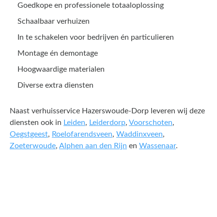
Goedkope en professionele totaaloplossing
Schaalbaar verhuizen
In te schakelen voor bedrijven én particulieren
Montage én demontage
Hoogwaardige materialen
Diverse extra diensten
Naast verhuisservice Hazerswoude-Dorp leveren wij deze
diensten ook in
Leiden
,
Leiderdorp
,
Voorschoten
,
Oegstgeest
,
Roelofarendsveen
,
Waddinxveen
,
Zoeterwoude
,
Alphen aan den Rijn
en
Wassenaar
.
Een offerte aanvragen kost
en slechts een paar minuten