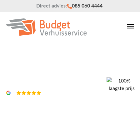
Direct advies:
085 060 4444
Verhuisbedrijf Hazerswoude-dorp
Vrijblijvend een offerte?
4,8