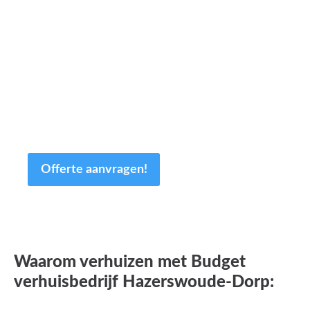
minuten van uw tijd.
Op basis van de door u ingevulde gegevens
sturen wij u dezelfde dag nog een offerte op
maat! Uiteraard is de offerte geheel
vrijblijvend en kan deze nog altijd worden
aangepast.
Offerte aanvragen!
Waarom verhuizen met Budget
verhuisbedrijf Hazerswoude-Dorp: