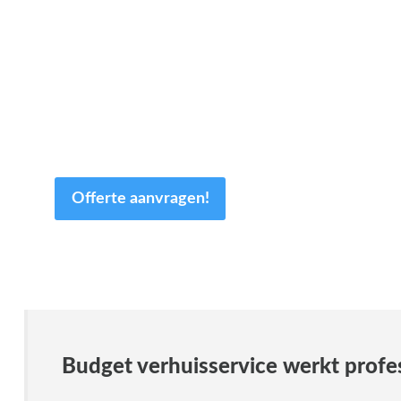
minuten van uw tijd.
Op basis van de door u ingevulde gegevens
sturen wij u dezelfde dag nog een offerte op
maat! Uiteraard is de offerte geheel vrijblijvend
en kan deze nog altijd worden aangepast.
Offerte aanvragen!
Budget verhuisservice werkt profe