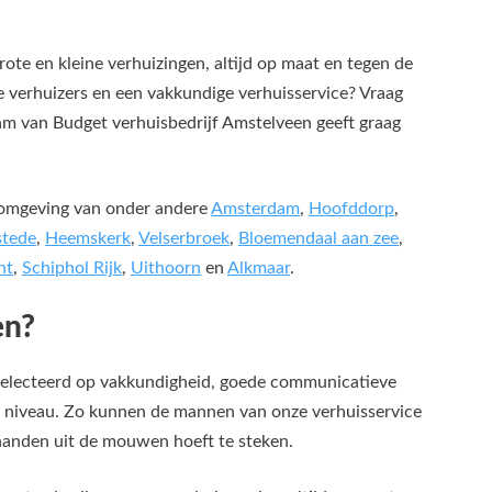
ote en kleine verhuizingen, altijd op maat en tegen de
e verhuizers en een vakkundige verhuisservice? Vraag
eam van Budget verhuisbedrijf Amstelveen geeft graag
 omgeving van onder andere
Amsterdam
,
Hoofddorp
,
tede
,
Heemskerk
,
Velserbroek
,
Bloemendaal aan zee
,
ht
,
Schiphol Rijk
,
Uithoorn
en
Alkmaar
.
en?
eselecteerd op vakkundigheid, goede communicatieve
 niveau. Zo kunnen de mannen van onze verhuisservice
 handen uit de mouwen hoeft te steken.