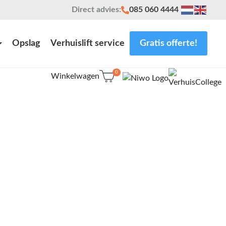
Direct advies:
085 060 4444
Opslag
Verhuislift service
Gratis offerte!
0
Winkelwagen