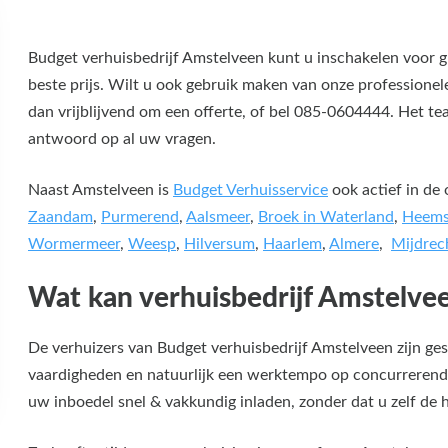
Budget verhuisbedrijf Amstelveen kunt u inschakelen voor gr
beste prijs. Wilt u ook gebruik maken van onze professionel
dan vrijblijvend om een offerte, of bel 085-0604444. Het t
antwoord op al uw vragen.
Naast Amstelveen is
Budget Verhuisservice
ook actief in de
Zaandam
,
Purmerend
,
Aalsmeer
,
Broek in Waterland
,
Heems
Wormermeer
,
Weesp
,
Hilversum
,
Haarlem
,
Almere
,
Mijdrec
Wat kan verhuisbedrijf Amstelve
De verhuizers van Budget verhuisbedrijf Amstelveen zijn g
vaardigheden en natuurlijk een werktempo op concurrerend
uw inboedel snel & vakkundig inladen, zonder dat u zelf de