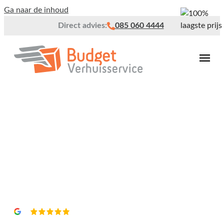
Ga naar de inhoud
Direct advies:
085 060 4444
Verhuisdozen-verhuisboxen
Vrijblijvend een
offerte?
4,8