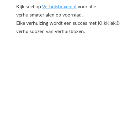
Kijk snel op
Verhuisboxen.nl
voor alle
verhuismaterialen op voorraad.
Elke verhuizing wordt een succes met KlikKlak®
verhuisdozen van Verhuisboxen.
Een offerte aanvragen
kost en slechts een paar
minuten van uw tijd.
Op basis van de door u ingevulde gegevens
sturen wij u dezelfde dag nog een offerte