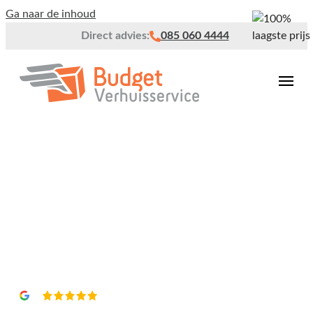
Ga naar de inhoud
Direct advies:
085 060 4444
Verhuisbedrijf Roermond
Vrijblijvend een
offerte?
4,8