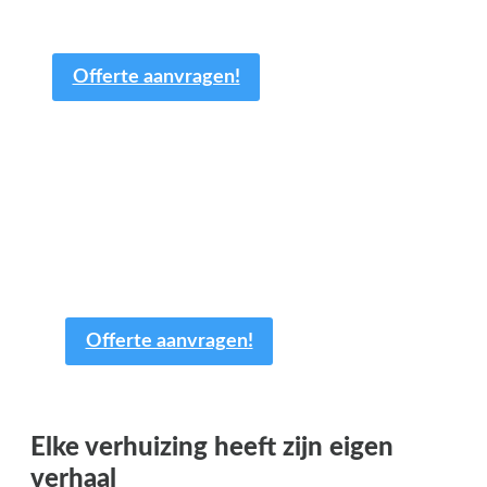
aangepast.
Offerte aanvragen!
Een offerte aanvragen kost
en slechts een paar minuten
van uw tijd.
Offerte aanvragen!
Elke verhuizing heeft zijn eigen
verhaal