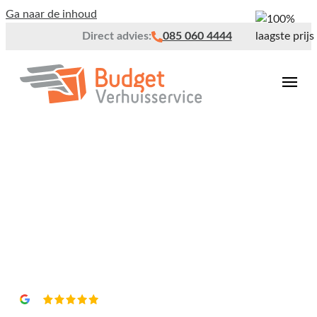
Ga naar de inhoud
Direct advies:
085 060 4444
Verhuisbedrijf Leidschendam
Vrijblijvend een
offerte?
4,8