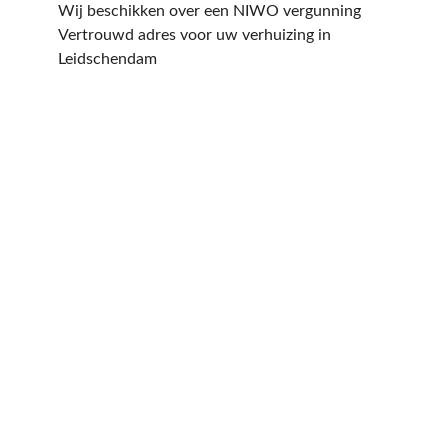
Wij beschikken over een NIWO vergunning
Vertrouwd adres voor uw verhuizing in
Leidschendam
Een offerte aanvragen
kost en slechts een paar
minuten van uw tijd.
Op basis van de door u ingevulde gegevens
sturen wij u dezelfde dag nog een offerte
op maat! Uiteraard is de offerte geheel
vrijblijvend en kan deze nog altijd worden