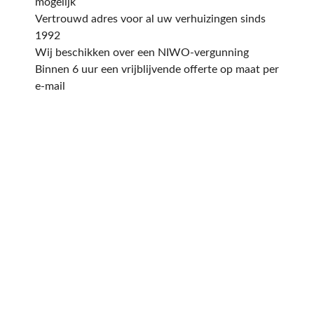
mogelijk
Vertrouwd adres voor al uw verhuizingen sinds
1992
Wij beschikken over een NIWO-vergunning
Binnen 6 uur een vrijblijvende offerte op maat per
e-mail
Een offerte aanvragen
kost en slechts een paar
minuten van uw tijd.
Op basis van de door u ingevulde gegevens
sturen wij u dezelfde dag nog een offerte op