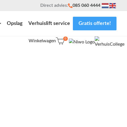
Direct advies:
085 060 4444
Opslag
Verhuislift service
Gratis offerte!
0
Winkelwagen