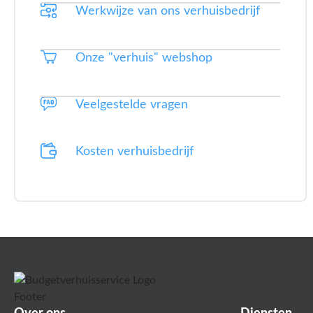
Werkwijze van ons verhuisbedrijf
Onze "verhuis" webshop
Veelgestelde vragen
Kosten verhuisbedrijf