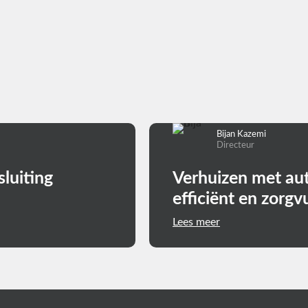
Bijan Kazemi
Directeur
luiting
Verhuizen met au
efficiënt en zorgv
Lees meer