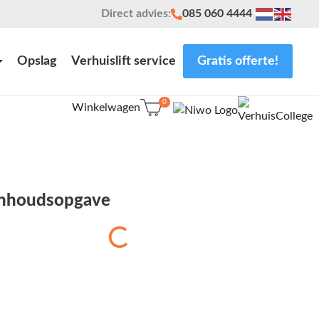
Direct advies:
085 060 4444
Opslag
Verhuislift service
Gratis offerte!
0
Winkelwagen
Inhoudsopgave