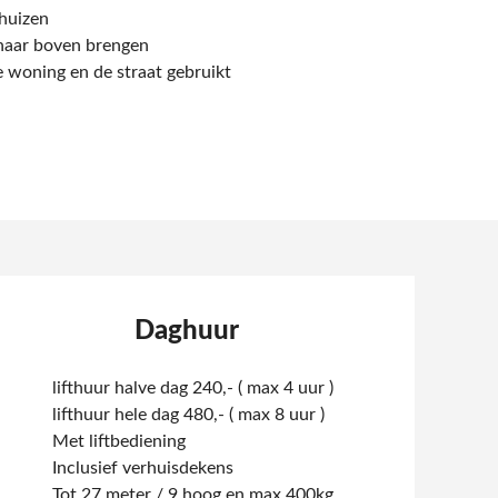
huizen
 naar boven brengen
e woning en de straat gebruikt
Daghuur
lifthuur halve dag 240,- ( max 4 uur )
lifthuur hele dag 480,- ( max 8 uur )
Met liftbediening
Inclusief verhuisdekens
Tot 27 meter / 9 hoog en max 400kg