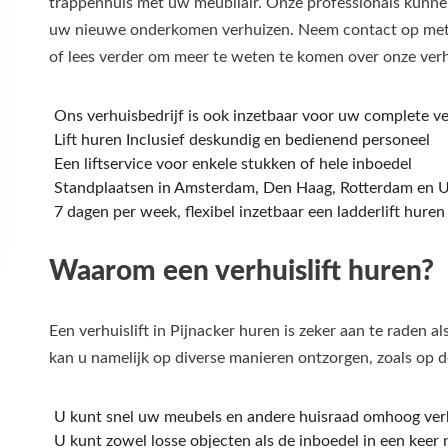
trappenhuis met uw meubilair. Onze professionals kunnen
uw nieuwe onderkomen verhuizen. Neem contact op met on
of lees verder om meer te weten te komen over onze verh
Ons verhuisbedrijf is ook inzetbaar voor uw complete ve
Lift huren Inclusief deskundig en bedienend personeel
Een liftservice voor enkele stukken of hele inboedel
Standplaatsen in Amsterdam, Den Haag, Rotterdam en U
7 dagen per week, flexibel inzetbaar een ladderlift huren
Waarom een verhuislift huren?
Een verhuislift in Pijnacker huren is zeker aan te raden a
kan u namelijk op diverse manieren ontzorgen, zoals op 
U kunt snel uw meubels en andere huisraad omhoog ver
U kunt zowel losse objecten als de inboedel in een keer