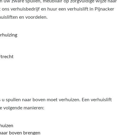
 uw zware spullen, meubilair op zorgvuldige wijze naar
s verhuisbedrijf en huur een verhuislift in Pijnacker
uisliften en voordelen.
rhuizing
trecht
ls u spullen naar boven moet verhuizen. Een verhuislift
de volgende manieren:
huizen
 naar boven brengen