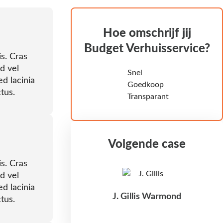
Hoe omschrijf jij
Budget Verhuisservice?
is. Cras
d vel
Snel
ed lacinia
Goedkoop
tus.
Transparant
Volgende case
is. Cras
d vel
ed lacinia
J. Gillis Warmond
tus.