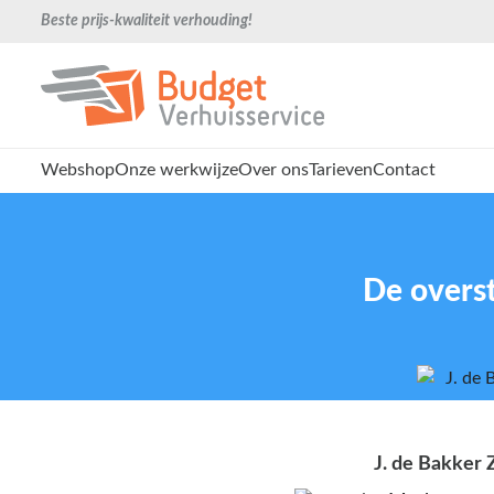
Beste prijs-kwaliteit verhouding!
Webshop
Onze werkwijze
Over ons
Tarieven
Contact
De overs
J. de Bakker