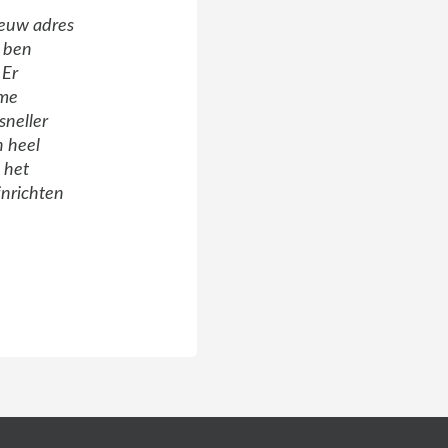
ieuw adres
 ben
 Er
ame
sneller
n heel
 het
inrichten